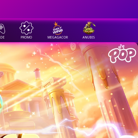
ADE
PROMO
MEGAGACOR
ANUBIS