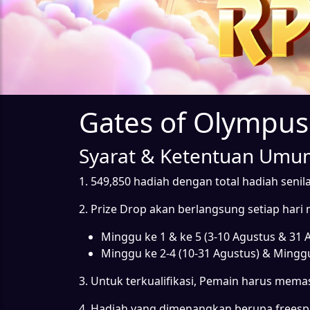
Gates of Olympus 
Syarat & Ketentuan Umu
1. 549,850 hadiah dengan total hadiah senil
2. Prize Drop akan berlangsung setiap hari
Minggu ke 1 & ke 5 (3-10 Agustus & 31 A
Minggu ke 2-4 (10-31 Agustus) & Minggu
3. Untuk terkualifikasi, Pemain harus mem
4. Hadiah yang dimenangkan berupa freesp