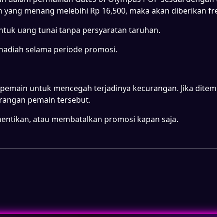
yang menang melebihi Rp 16,500, maka akan diberikan free 
ntuk uang tunai tanpa persyaratan taruhan.
hadiah selama periode promosi.
as pemain untuk mencegah terjadinya kecurangan. Jika dit
rangan pemain tersebut.
entikan, atau membatalkan promosi kapan saja.