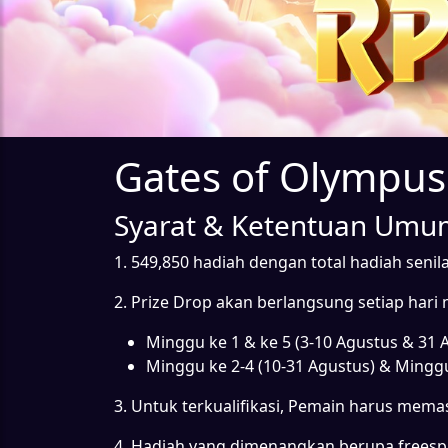
Gates of Olympus 
Syarat & Ketentuan Umu
1. 549,850 hadiah dengan total hadiah senil
2. Prize Drop akan berlangsung setiap hari
Minggu ke 1 & ke 5 (3-10 Agustus & 31 A
Minggu ke 2-4 (10-31 Agustus) & Minggu
3. Untuk terkualifikasi, Pemain harus mem
4. Hadiah yang dimenangkan berupa freesp