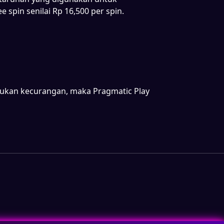
spin senilai Rp 16,500 per spin.
emukan kecurangan, maka Pragmatic Play