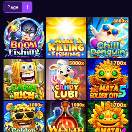
Page
1