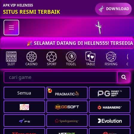
APK VIP HELEN555
DOWNLOAD
SITUS RESMI TERBAIK
LAMAT DATANG DI HELEN555! TERSEDIA PASARAN HONGK
CASINO
SPORT
TOGEL
TABLE
FISHING
COCK F.
ARC
Semua