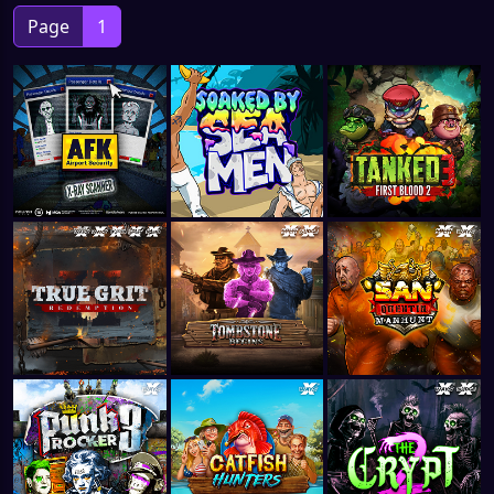
Page
1