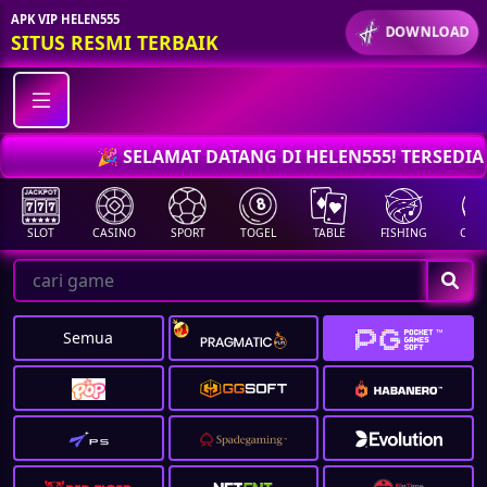
APK VIP HELEN555
DOWNLOAD
SITUS RESMI TERBAIK
LAMAT DATANG DI HELEN555! TERSEDIA PASARAN HONGK
SLOT
CASINO
SPORT
TOGEL
TABLE
FISHING
COCK
Semua