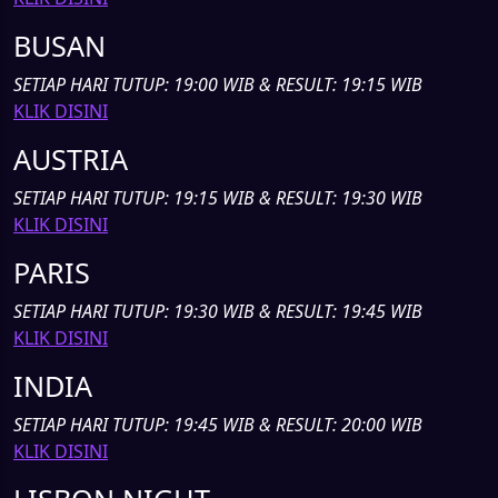
BUSAN
SETIAP HARI TUTUP: 19:00 WIB & RESULT: 19:15 WIB
KLIK DISINI
AUSTRIA
SETIAP HARI TUTUP: 19:15 WIB & RESULT: 19:30 WIB
KLIK DISINI
PARIS
SETIAP HARI TUTUP: 19:30 WIB & RESULT: 19:45 WIB
KLIK DISINI
INDIA
SETIAP HARI TUTUP: 19:45 WIB & RESULT: 20:00 WIB
KLIK DISINI