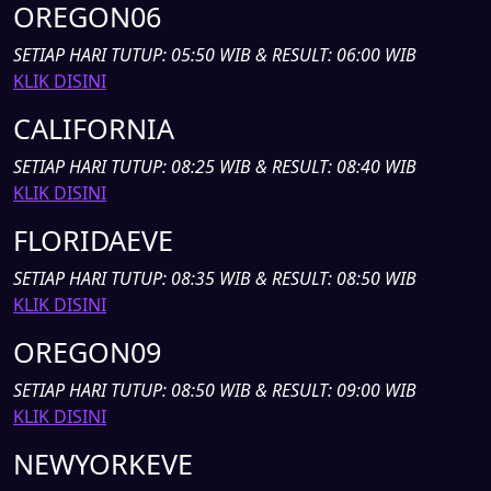
OREGON06
SETIAP HARI TUTUP: 05:50 WIB & RESULT: 06:00 WIB
KLIK DISINI
CALIFORNIA
SETIAP HARI TUTUP: 08:25 WIB & RESULT: 08:40 WIB
KLIK DISINI
FLORIDAEVE
SETIAP HARI TUTUP: 08:35 WIB & RESULT: 08:50 WIB
KLIK DISINI
OREGON09
SETIAP HARI TUTUP: 08:50 WIB & RESULT: 09:00 WIB
KLIK DISINI
NEWYORKEVE