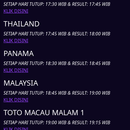
SETIAP HARI TUTUP: 17:30 WIB & RESULT: 17:45 WIB
KLIK DISINI
THAILAND
SETIAP HARI TUTUP: 17:45 WIB & RESULT: 18:00 WIB
KLIK DISINI
PANAMA
SETIAP HARI TUTUP: 18:30 WIB & RESULT: 18:45 WIB
KLIK DISINI
MALAYSIA
SETIAP HARI TUTUP: 18:45 WIB & RESULT: 19:00 WIB
KLIK DISINI
TOTO MACAU MALAM 1
SETIAP HARI TUTUP: 19:00 WIB & RESULT: 19:15 WIB
KLIK DISINI