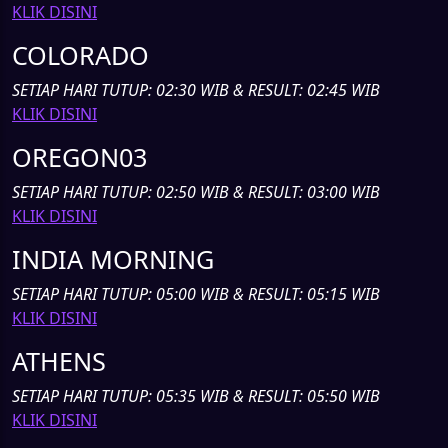
KLIK DISINI
COLORADO
SETIAP HARI TUTUP: 02:30 WIB & RESULT: 02:45 WIB
KLIK DISINI
OREGON03
SETIAP HARI TUTUP: 02:50 WIB & RESULT: 03:00 WIB
KLIK DISINI
INDIA MORNING
SETIAP HARI TUTUP: 05:00 WIB & RESULT: 05:15 WIB
KLIK DISINI
ATHENS
SETIAP HARI TUTUP: 05:35 WIB & RESULT: 05:50 WIB
KLIK DISINI