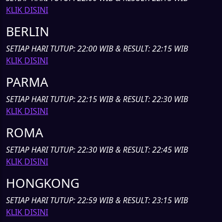
KLIK DISINI
BERLIN
SETIAP HARI TUTUP: 22:00 WIB & RESULT: 22:15 WIB
KLIK DISINI
PARMA
SETIAP HARI TUTUP: 22:15 WIB & RESULT: 22:30 WIB
KLIK DISINI
ROMA
SETIAP HARI TUTUP: 22:30 WIB & RESULT: 22:45 WIB
KLIK DISINI
HONGKONG
SETIAP HARI TUTUP: 22:59 WIB & RESULT: 23:15 WIB
KLIK DISINI