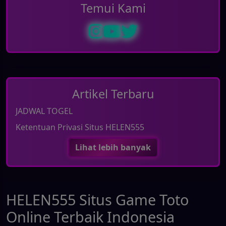
Temui Kami
Artikel Terbaru
JADWAL TOGEL
Ketentuan Privasi Situs HELEN555
Lihat lebih banyak
HELEN555 Situs Game Toto
Online Terbaik Indonesia