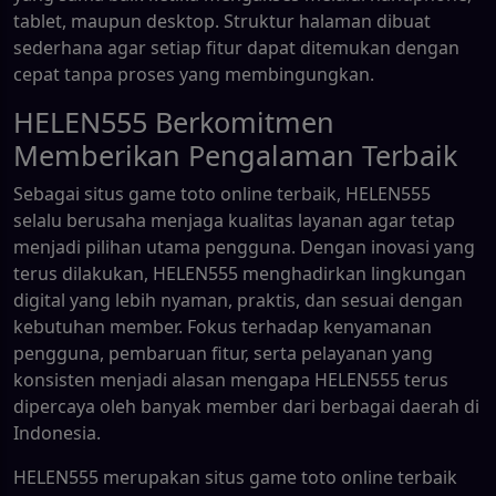
tablet, maupun desktop. Struktur halaman dibuat
sederhana agar setiap fitur dapat ditemukan dengan
cepat tanpa proses yang membingungkan.
HELEN555 Berkomitmen
Memberikan Pengalaman Terbaik
Sebagai situs game toto online terbaik, HELEN555
selalu berusaha menjaga kualitas layanan agar tetap
menjadi pilihan utama pengguna. Dengan inovasi yang
terus dilakukan, HELEN555 menghadirkan lingkungan
digital yang lebih nyaman, praktis, dan sesuai dengan
kebutuhan member. Fokus terhadap kenyamanan
pengguna, pembaruan fitur, serta pelayanan yang
konsisten menjadi alasan mengapa HELEN555 terus
dipercaya oleh banyak member dari berbagai daerah di
Indonesia.
HELEN555 merupakan situs game toto online terbaik