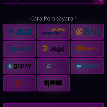
Cara Pembayaran