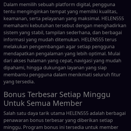
Dalam memilih sebuah platform digital, pengguna
tentu menginginkan tempat yang memiliki kualitas,
keamanan, serta pelayanan yang maksimal. HELEN555
memahami kebutuhan tersebut dengan menghadirkan
sistem yang stabil, tampilan sederhana, dan berbagai
informasi yang mudah ditemukan. HELEN555 terus
melakukan pengembangan agar setiap pengguna
mendapatkan pengalaman yang lebih optimal. Mulai
dari akses halaman yang cepat, navigasi yang mudah
dipahami, hingga dukungan layanan yang siap
membantu pengguna dalam menikmati seluruh fitur
yang tersedia.
Bonus Terbesar Setiap Minggu
Untuk Semua Member
Salah satu daya tarik utama HELEN555 adalah berbagai
penawaran bonus terbesar yang diberikan setiap
minggu. Program bonus ini tersedia untuk member