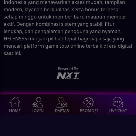
Indonesia yang menawarkan akses mudah, tampilan
modern, layanan berkualitas, serta bonus terbesar
setiap minggu untuk member baru maupun member
aktif. Dengan kombinasi sistem yang stabil, fitur
lengkap, dan pengalaman pengguna yang nyaman,
HELEN555 menjadi pilihan tepat bagi siapa saja yang
mencari platform game toto online terbaik di era digital
saat ini.
Powered By
HOME
LOGIN
DAFTAR
PROMOSI
LIVE CHAT